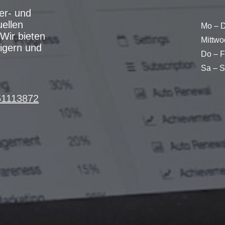
er- und
uellen
Mo – D
Wir bieten
Mittwo
eigern und
Do – F
Sa – 
51113872